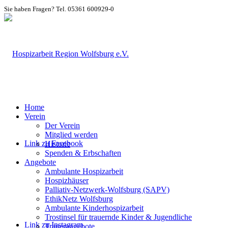
Sie haben Fragen? Tel. 05361 600929-0
Home
Verein
Der Verein
Mitglied werden
Link zu Facebook
Historie
Spenden & Erbschaften
Angebote
Ambulante Hospizarbeit
Hospizhäuser
Palliativ-Netzwerk-Wolfsburg (SAPV)
EthikNetz Wolfsburg
Ambulante Kinderhospizarbeit
Trostinsel für trauernde Kinder & Jugendliche
Link zu Instagram
Trauerangebote