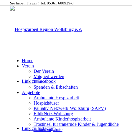
Sie haben Fragen? Tel. 05361 600929-0
Home
Verein
Der Verein
Mitglied werden
Link zu Facebook
Historie
Spenden & Erbschaften
Angebote
Ambulante Hospizarbeit
Hospizhäuser
Palliativ-Netzwerk-Wolfsburg (SAPV)
EthikNetz Wolfsburg
Ambulante Kinderhospizarbeit
Trostinsel für trauernde Kinder & Jugendliche
Link zu Instagram
Trauerangebote