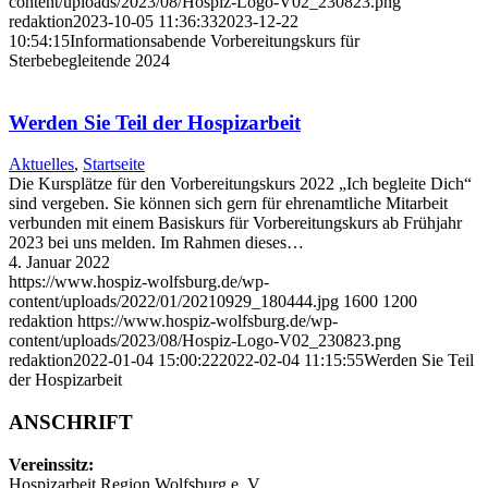
content/uploads/2023/08/Hospiz-Logo-V02_230823.png
redaktion
2023-10-05 11:36:33
2023-12-22
10:54:15
Informationsabende Vorbereitungskurs für
Sterbebegleitende 2024
Werden Sie Teil der Hospizarbeit
Aktuelles
,
Startseite
Die Kursplätze für den Vorbereitungskurs 2022 „Ich begleite Dich“
sind vergeben. Sie können sich gern für ehrenamtliche Mitarbeit
verbunden mit einem Basiskurs für Vorbereitungskurs ab Frühjahr
2023 bei uns melden. Im Rahmen dieses…
4. Januar 2022
https://www.hospiz-wolfsburg.de/wp-
content/uploads/2022/01/20210929_180444.jpg
1600
1200
redaktion
https://www.hospiz-wolfsburg.de/wp-
content/uploads/2023/08/Hospiz-Logo-V02_230823.png
redaktion
2022-01-04 15:00:22
2022-02-04 11:15:55
Werden Sie Teil
der Hospizarbeit
ANSCHRIFT
Vereinssitz:
Hospizarbeit Region Wolfsburg e. V.