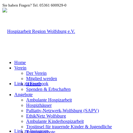
Sie haben Fragen? Tel. 05361 600929-0
Home
Verein
Der Verein
Mitglied werden
Link zu Facebook
Historie
Spenden & Erbschaften
Angebote
Ambulante Hospizarbeit
Hospizhäuser
Palliativ-Netzwerk-Wolfsburg (SAPV)
EthikNetz Wolfsburg
Ambulante Kinderhospizarbeit
Trostinsel für trauernde Kinder & Jugendliche
Link zu Instagram
Trauerangebote