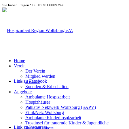
Sie haben Fragen? Tel. 05361 600929-0
Home
Verein
Der Verein
Mitglied werden
Link zu Facebook
Historie
Spenden & Erbschaften
Angebote
Ambulante Hospizarbeit
Hospizhäuser
Palliativ-Netzwerk-Wolfsburg (SAPV)
EthikNetz Wolfsburg
Ambulante Kinderhospizarbeit
Trostinsel für trauernde Kinder & Jugendliche
Link zu Instagram
Trauerangebote