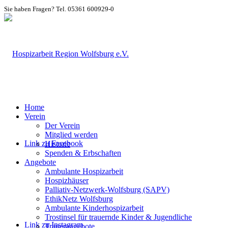
Sie haben Fragen? Tel. 05361 600929-0
Home
Verein
Der Verein
Mitglied werden
Link zu Facebook
Historie
Spenden & Erbschaften
Angebote
Ambulante Hospizarbeit
Hospizhäuser
Palliativ-Netzwerk-Wolfsburg (SAPV)
EthikNetz Wolfsburg
Ambulante Kinderhospizarbeit
Trostinsel für trauernde Kinder & Jugendliche
Link zu Instagram
Trauerangebote