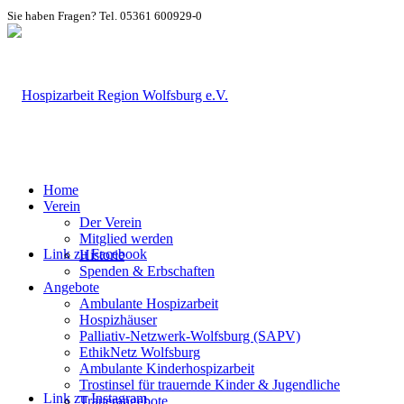
Sie haben Fragen? Tel. 05361 600929-0
Home
Verein
Der Verein
Mitglied werden
Link zu Facebook
Historie
Spenden & Erbschaften
Angebote
Ambulante Hospizarbeit
Hospizhäuser
Palliativ-Netzwerk-Wolfsburg (SAPV)
EthikNetz Wolfsburg
Ambulante Kinderhospizarbeit
Trostinsel für trauernde Kinder & Jugendliche
Link zu Instagram
Trauerangebote