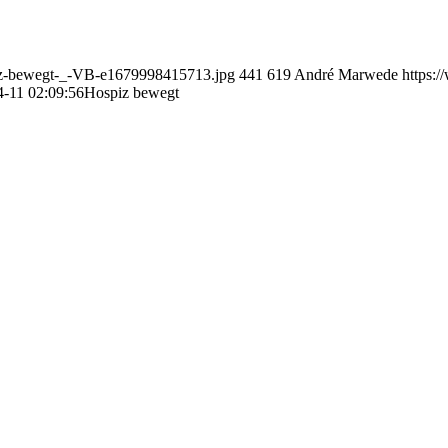
piz-bewegt-_-VB-e1679998415713.jpg
441
619
André Marwede
https:
-11 02:09:56
Hospiz bewegt