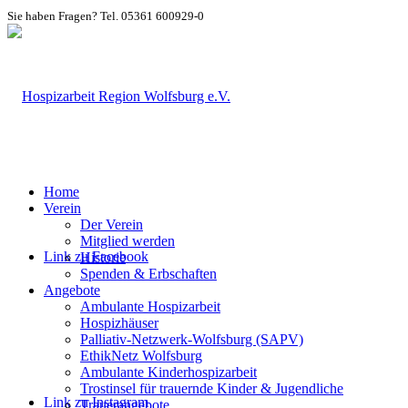
Sie haben Fragen? Tel. 05361 600929-0
Home
Verein
Der Verein
Mitglied werden
Link zu Facebook
Historie
Spenden & Erbschaften
Angebote
Ambulante Hospizarbeit
Hospizhäuser
Palliativ-Netzwerk-Wolfsburg (SAPV)
EthikNetz Wolfsburg
Ambulante Kinderhospizarbeit
Trostinsel für trauernde Kinder & Jugendliche
Link zu Instagram
Trauerangebote