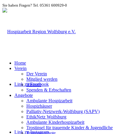
Sie haben Fragen? Tel. 05361 600929-0
Home
Verein
Der Verein
Mitglied werden
Link zu Facebook
Historie
Spenden & Erbschaften
Angebote
Ambulante Hospizarbeit
Hospizhäuser
Palliativ-Netzwerk-Wolfsburg (SAPV)
EthikNetz Wolfsburg
Ambulante Kinderhospizarbeit
Trostinsel für trauernde Kinder & Jugendliche
Link zu Instagram
Trauerangebote