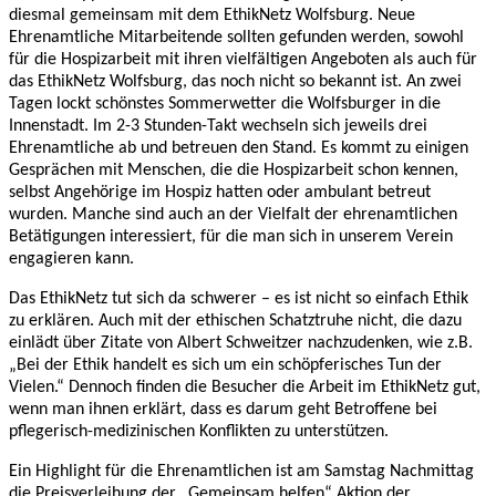
diesmal gemeinsam mit dem EthikNetz Wolfsburg. Neue
Ehrenamtliche Mitarbeitende sollten gefunden werden, sowohl
für die Hospizarbeit mit ihren vielfältigen Angeboten als auch für
das EthikNetz Wolfsburg, das noch nicht so bekannt ist. An zwei
Tagen lockt schönstes Sommerwetter die Wolfsburger in die
Innenstadt. Im 2-3 Stunden-Takt wechseln sich jeweils drei
Ehrenamtliche ab und betreuen den Stand. Es kommt zu einigen
Gesprächen mit Menschen, die die Hospizarbeit schon kennen,
selbst Angehörige im Hospiz hatten oder ambulant betreut
wurden. Manche sind auch an der Vielfalt der ehrenamtlichen
Betätigungen interessiert, für die man sich in unserem Verein
engagieren kann.
Das EthikNetz tut sich da schwerer – es ist nicht so einfach Ethik
zu erklären. Auch mit der ethischen Schatztruhe nicht, die dazu
einlädt über Zitate von Albert Schweitzer nachzudenken, wie z.B.
„Bei der Ethik handelt es sich um ein schöpferisches Tun der
Vielen.“ Dennoch finden die Besucher die Arbeit im EthikNetz gut,
wenn man ihnen erklärt, dass es darum geht Betroffene bei
pflegerisch-medizinischen Konflikten zu unterstützen.
Ein Highlight für die Ehrenamtlichen ist am Samstag Nachmittag
die Preisverleihung der „Gemeinsam helfen“ Aktion der